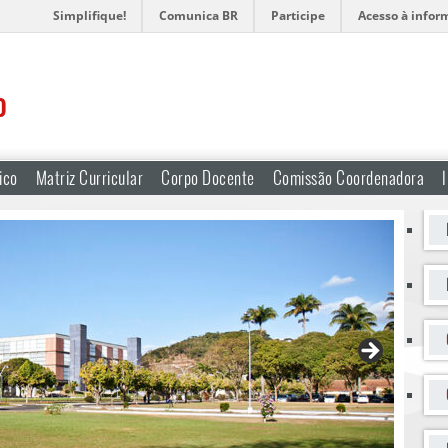
Simplifique!
Comunica BR
Participe
Acesso à infor
o
ico
Matriz Curricular
Corpo Docente
Comissão Coordenadora