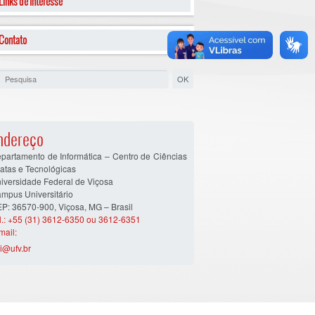
Links de Interesse
Contato
ndereço
partamento de Informática – Centro de Ciências
atas e Tecnológicas
iversidade Federal de Viçosa
mpus Universitário
P: 36570-900, Viçosa, MG – Brasil
l.: +55 (31) 3612-6350 ou 3612-6351
mail:
i@ufv.br