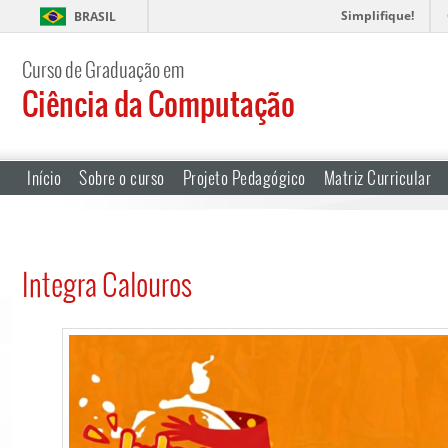
Simplifique!
BRASIL
Curso de Graduação em
Ciência da Computação
Início
Sobre o curso
Projeto Pedagógico
Matriz Curricular
Integra Calouros